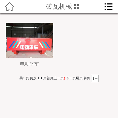


砖瓦机械


首页
产品中心
工程案例
厂家展示
新闻资讯
电动平车
企业简介
转到
共1 页 页次:1/1 页
首页
上一页
下一页
尾页
1
网站地图
联系我们