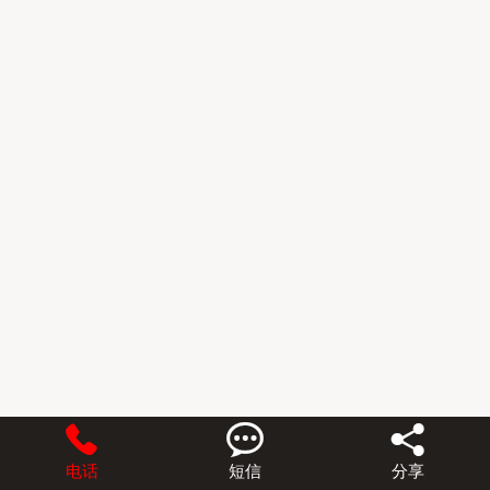



电话
短信
分享